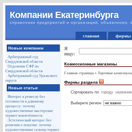
Компании Екатеринбурга
справочник предприятий и организаций, объявления, 
главная
фирм
Новые компании
Я
ищу:
Арбитражный суд
Свердловской области
Комиссионные магазины
Отделение СФР по
Свердловской области
Главная страница
Торговые комплексы
Арбитражный суд Уральского
округа
Фирмы раздела
Новые статьи
Сортировать по:
городу
названи
Интерес к ремеслу без
готовности к длинному
Выберите регион:
процессу: почему
художественные мастерские
теряют вовлечённость
Эстетический интерес без
решения о покупке: почему
художественные салоны теряют