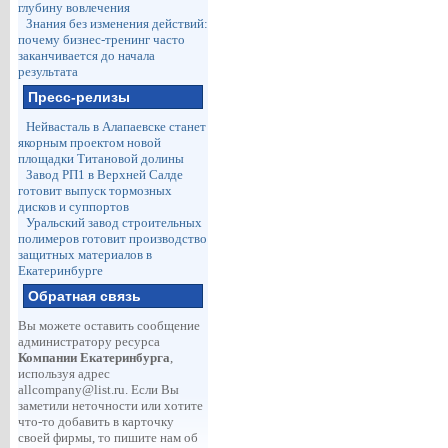
глубину вовлечения
Знания без изменения действий:
почему бизнес-тренинг часто
заканчивается до начала
результата
Пресс-релизы
Нейвасталь в Алапаевске станет
якорным проектом новой
площадки Титановой долины
Завод РП1 в Верхней Салде
готовит выпуск тормозных
дисков и суппортов
Уральский завод строительных
полимеров готовит производство
защитных материалов в
Екатеринбурге
Обратная связь
Вы можете оставить сообщение
администратору ресурса
Компании Екатеринбурга
,
используя адрес
allcompany@list.ru
. Если Вы
заметили неточности или хотите
что-то добавить в карточку
своей фирмы, то пишите нам об