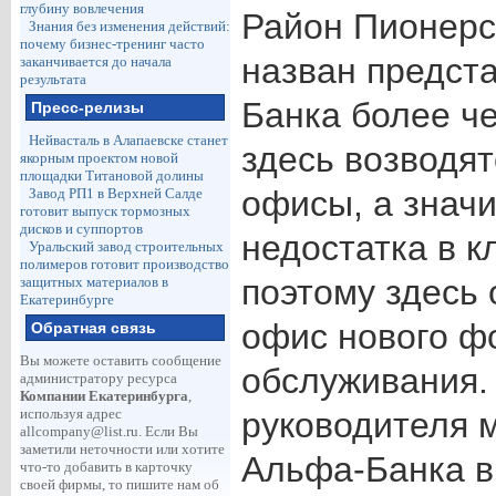
глубину вовлечения
Район Пионерс
Знания без изменения действий:
почему бизнес-тренинг часто
назван предст
заканчивается до начала
результата
Банка более ч
Пресс-релизы
Нейвасталь в Алапаевске станет
здесь возводят
якорным проектом новой
площадки Титановой долины
офисы, а значи
Завод РП1 в Верхней Салде
готовит выпуск тормозных
дисков и суппортов
недостатка в к
Уральский завод строительных
полимеров готовит производство
поэтому здесь
защитных материалов в
Екатеринбурге
офис нового ф
Обратная связь
Вы можете оставить сообщение
обслуживания.
администратору ресурса
Компании Екатеринбурга
,
используя адрес
руководителя 
allcompany@list.ru
. Если Вы
заметили неточности или хотите
Альфа-Банка в
что-то добавить в карточку
своей фирмы, то пишите нам об