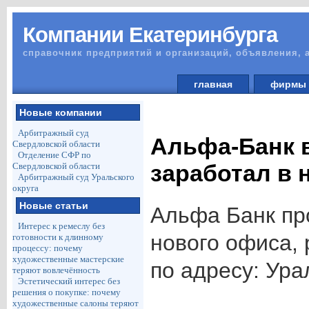
Компании Екатеринбурга
справочник предприятий и организаций, объявления, 
главная
фирм
Новые компании
Арбитражный суд
Альфа-Банк 
Свердловской области
Отделение СФР по
заработал в
Свердловской области
Арбитражный суд Уральского
округа
Новые статьи
Альфа Банк пр
Интерес к ремеслу без
нового офиса,
готовности к длинному
процессу: почему
художественные мастерские
по адресу: Ура
теряют вовлечённость
Эстетический интерес без
решения о покупке: почему
художественные салоны теряют