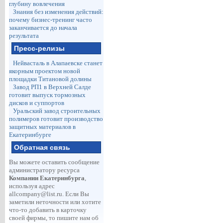
глубину вовлечения
Знания без изменения действий:
почему бизнес-тренинг часто
заканчивается до начала
результата
Пресс-релизы
Нейвасталь в Алапаевске станет
якорным проектом новой
площадки Титановой долины
Завод РП1 в Верхней Салде
готовит выпуск тормозных
дисков и суппортов
Уральский завод строительных
полимеров готовит производство
защитных материалов в
Екатеринбурге
Обратная связь
Вы можете оставить сообщение
администратору ресурса
Компании Екатеринбурга
,
используя адрес
allcompany@list.ru
. Если Вы
заметили неточности или хотите
что-то добавить в карточку
своей фирмы, то пишите нам об