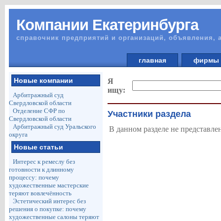
Компании Екатеринбурга
справочник предприятий и организаций, объявления, 
главная
фирм
Новые компании
Я
ищу:
Арбитражный суд
Свердловской области
Отделение СФР по
Участники раздела
Свердловской области
Арбитражный суд Уральского
В данном разделе не представле
округа
Новые статьи
Интерес к ремеслу без
готовности к длинному
процессу: почему
художественные мастерские
теряют вовлечённость
Эстетический интерес без
решения о покупке: почему
художественные салоны теряют