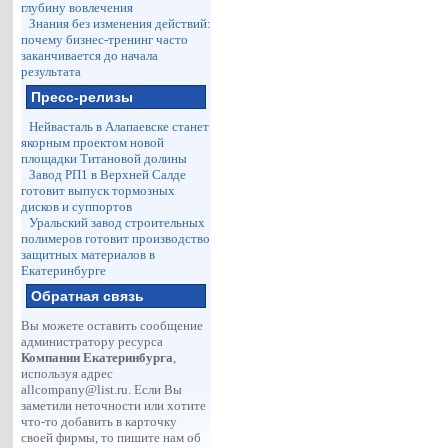
глубину вовлечения
Знания без изменения действий:
почему бизнес-тренинг часто
заканчивается до начала
результата
Пресс-релизы
Нейвасталь в Алапаевске станет
якорным проектом новой
площадки Титановой долины
Завод РП1 в Верхней Салде
готовит выпуск тормозных
дисков и суппортов
Уральский завод строительных
полимеров готовит производство
защитных материалов в
Екатеринбурге
Обратная связь
Вы можете оставить сообщение
администратору ресурса
Компании Екатеринбурга
,
используя адрес
allcompany@list.ru
. Если Вы
заметили неточности или хотите
что-то добавить в карточку
своей фирмы, то пишите нам об