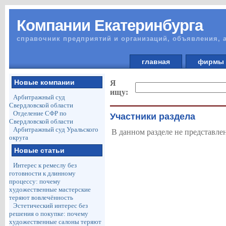
Компании Екатеринбурга
справочник предприятий и организаций, объявления, 
главная
фирм
Новые компании
Я
ищу:
Арбитражный суд
Свердловской области
Отделение СФР по
Участники раздела
Свердловской области
Арбитражный суд Уральского
В данном разделе не представле
округа
Новые статьи
Интерес к ремеслу без
готовности к длинному
процессу: почему
художественные мастерские
теряют вовлечённость
Эстетический интерес без
решения о покупке: почему
художественные салоны теряют