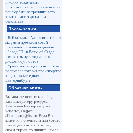
глубину вовлечения
Знания без изменения действий:
почему бизнес-тренинг часто
заканчивается до начала
результата
Пресс-релизы
Нейвасталь в Алапаевске станет
якорным проектом новой
площадки Титановой долины
Завод РП1 в Верхней Салде
готовит выпуск тормозных
дисков и суппортов
Уральский завод строительных
полимеров готовит производство
защитных материалов в
Екатеринбурге
Обратная связь
Вы можете оставить сообщение
администратору ресурса
Компании Екатеринбурга
,
используя адрес
allcompany@list.ru
. Если Вы
заметили неточности или хотите
что-то добавить в карточку
своей фирмы, то пишите нам об